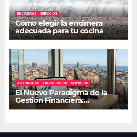
ENCIMERAS
SERVICIOS
Cómo elegir la encimera
adecuada para tu cocina
ACTUALIDAD
FINANCIACIÓN
SERVICIOS
El Nuevo Paradigma de la
Gestión Financiera:
Estrategias de Resiliencia
para Pymes