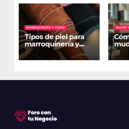
MARROQUINERÍA Y CUERO
HOGAR Y
Tipos de piel para
Cóm
marroquinería y
muda
cómo pedir
guía
muestras