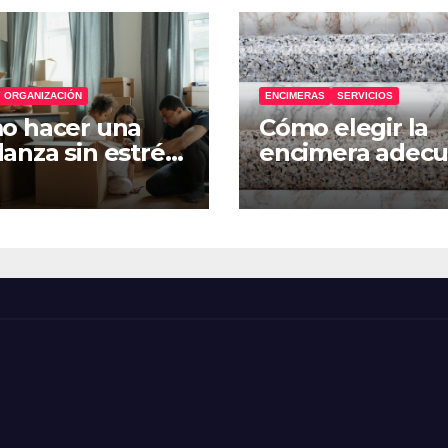
 ORGANIZACIÓN
ENCIMERAS
SERVICIOS
o hacer una
Cómo elegir la
nza sin estrés:
encimera adec
 paso a paso
para tu cocina