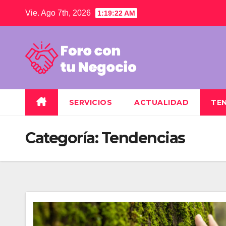
Saltar
Vie. Ago 7th, 2026
1:19:22 AM
al
contenido
SERVICIOS
ACTUALIDAD
TE
Categoría:
Tendencias