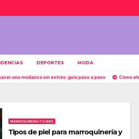
NDENCIAS
DEPORTES
MODA
nza sin estrés: guía paso a paso
Cómo elegir la encime
MARROQUINERÍA Y CUERO
Tipos de piel para marroquinería y