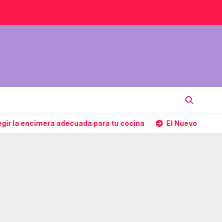
ra adecuada para tu cocina
El Nuevo Paradigma de la Ges