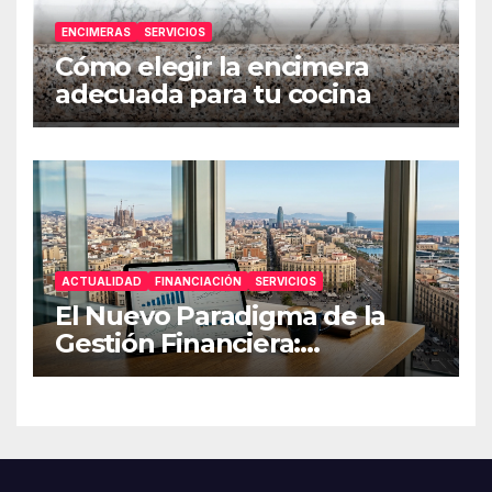
ENCIMERAS
SERVICIOS
Cómo elegir la encimera
adecuada para tu cocina
ACTUALIDAD
FINANCIACIÓN
SERVICIOS
El Nuevo Paradigma de la
Gestión Financiera:
Estrategias de Resiliencia
para Pymes