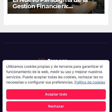
Gestión Financiera:
Estrategias de Resiliencia
para Pymes
Utilizamos cookies propias y de terceros para garantizar el
funcionamiento de la web, medir su uso y mejorar nuestros
servicios. Puede aceptar todas las cookies, rechazar las no
necesarias o configurar sus preferencias.
Política de cookies
Funciona gracias a WordPress
|
Tema: News Hunt de
Aceptar todo
Themeansar
.
Rechazar
Home
AVISO LEGAL
CONTACTO
es
POLÍTICA DE COOKIES