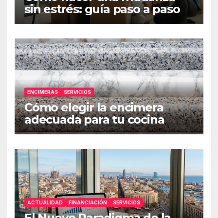
sin estrés: guía paso a paso
ENCIMERAS
SERVICIOS
Cómo elegir la encimera
adecuada para tu cocina
ACTUALIDAD
FINANCIACIÓN
SERVICIOS
El Nuevo Paradigma de la