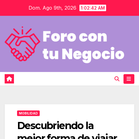
Saltar
Dom. Ago 9th, 2026
1:02:43 AM
al
contenido
MOBILIDAD
Descubriendo la
mejor forma de viajar