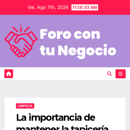
Saltar
Vie. Ago 7th, 2026
11:56:43 AM
al
contenido
LIMPIEZA
La importancia de
mantener la tapicería